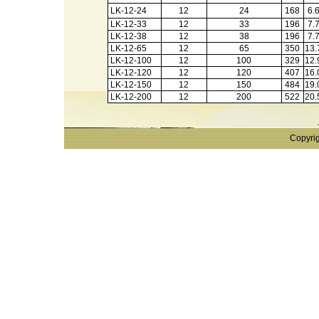
LK-12-24
12
24
168
6.
LK-12-33
12
33
196
7.
LK-12-38
12
38
196
7.
LK-12-65
12
65
350
13.
LK-12-100
12
100
329
12.
LK-12-120
12
120
407
16.
LK-12-150
12
150
484
19.
LK-12-200
12
200
522
20.
Copyrig