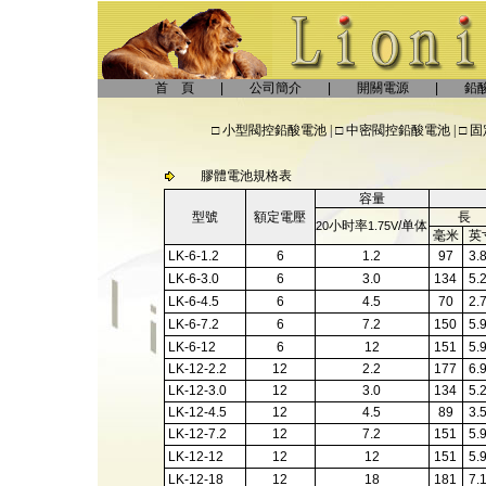
首 頁 | 公司簡介 | 開關電源 | 鉛酸
□
小型閥控鉛酸電池
|
□
中密閥控鉛酸電池
|
□
固
膠體電池規格表
容量
型號
額定電壓
長
小时率
/单体
20
1.75V
毫米
英
LK-6-1.2
6
1.2
97
3.
LK-6-3.0
6
3.0
134
5.
LK-6-4.5
6
4.5
70
2.
LK-6-7.2
6
7.2
150
5.
LK-6-12
6
12
151
5.
LK-12-2.2
12
2.2
177
6.
LK-12-3.0
12
3.0
134
5.
LK-12-4.5
12
4.5
89
3.
LK-12-7.2
12
7.2
151
5.
LK-12-12
12
12
151
5.
LK-12-18
12
18
181
7.